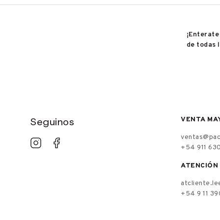
¡Enterate
de todas 
Seguinos
VENTA MA
ventas@paci
+54 911 63
ATENCIÓN 
atcliente.l
+54 9 11 3