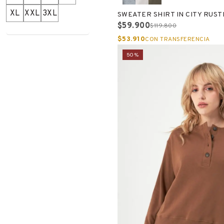
XL
XXL
3XL
SWEATER SHIRT IN CITY RUST
$59.900
$119.800
$53.910
CON TRANSFERENCIA
50%