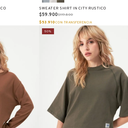
ICO
SWEATER SHIRT IN CITY RUSTICO
$59.900
$119.800
$53.910
CON TRANSFERENCIA
50%