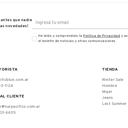
 antes que nadie
las novedades!
He leído y comprendido la
Política de Privacidad
y ac
el boletín de noticias y otras comunicaciones.
YORISTA
TIENDA
ficblue.com.ar
Winter Sale
03-1124
Hombre
Mujer
AL CLIENTE
Jeans
Last Summer
ee@surpacifico.com.ar
903-6635