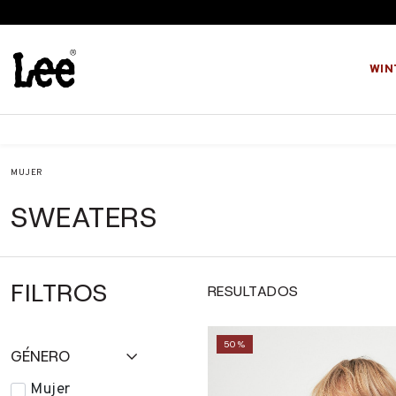
WIN
S/ INTERES
MUJER
SWEATERS
FILTROS
RESULTADOS
50%
GÉNERO
Mujer