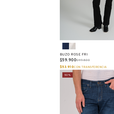
BUZO ROSE FRI
$59.900
$119.800
$53.910
CON TRANSFERENCIA
50%