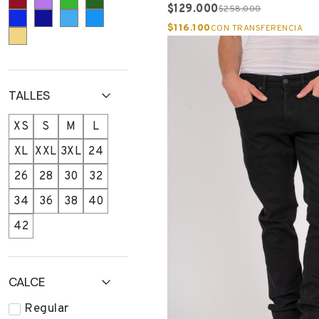
$129.000
$258.000
$116.100
CON TRANSFERENCIA
TALLES
XS
S
M
L
XL
XXL
3XL
24
26
28
30
32
34
36
38
40
42
CALCE
Regular