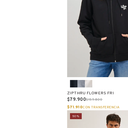
ZIPTHRU FLOWERS FRI
$79.900
$159.800
$71.910
CON TRANSFERENCIA
50%