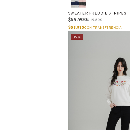
SWEATER FREDDIE STRIPES
$59.900
$119.800
$53.910
CON TRANSFERENCIA
50%